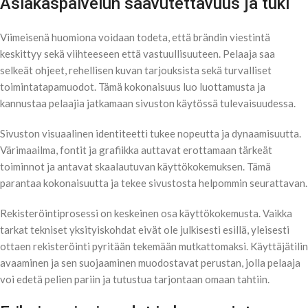
Asiakaspalvelun saavutettavuus ja tuki
Viimeisenä huomiona voidaan todeta, että brändin viestintä
keskittyy sekä viihteeseen että vastuullisuuteen. Pelaaja saa
selkeät ohjeet, rehellisen kuvan tarjouksista sekä turvalliset
toimintatapamuodot. Tämä kokonaisuus luo luottamusta ja
kannustaa pelaajia jatkamaan sivuston käytössä tulevaisuudessa.
Sivuston visuaalinen identiteetti tukee nopeutta ja dynaamisuutta.
Värimaailma, fontit ja grafiikka auttavat erottamaan tärkeät
toiminnot ja antavat skaalautuvan käyttökokemuksen. Tämä
parantaa kokonaisuutta ja tekee sivustosta helpommin seurattavan.
Rekisteröintiprosessi on keskeinen osa käyttökokemusta. Vaikka
tarkat tekniset yksityiskohdat eivät ole julkisesti esillä, yleisesti
ottaen rekisteröinti pyritään tekemään mutkattomaksi. Käyttäjätilin
avaaminen ja sen suojaaminen muodostavat perustan, jolla pelaaja
voi edetä pelien pariin ja tutustua tarjontaan omaan tahtiin.