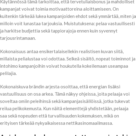
Käytännössä tämä tarkoittaa, että tervetuliaisbonus ja mahdolliset
kampanjat voivat toimia motivaattoreina aloittamiseen. On
kuitenkin tärkeää lukea kampanjoiden ehdot sekä ymmärtää, miten ja
milloin voit lunastaa tarjouksia. Muistutuksena: pelaa vastuullisesti
ja harkitse budjettia sekä tappiorajoja ennen kuin syvennyt
tarjousrintamaan.
Kokonaisuus antaa ensikertalaisellekin realistisen kuvan siitä,
millaista pelialustaa voi odottaa. Selkeä sisältö, nopeat toiminnot ja
intohimo kampanjoihin voivat houkutella kokeilemaan useampaa
pelilajia.
Kokonaiskuva brändin arjesta osoittaa, että energian lisäksi
vastuullisuus on osa arkea. Tämä näkyy ohjeissa, joita pelaaja voi
soveltaa omiin peleihinsä sekä kampanjasisällöissä, jotka tukevat
reilua pelikokemusta. Kun näitä elementtejä yhdistetään, pelaaja
saa sekä nopeuden että turvallisuuden kokemuksen, mikä on
erityisen tärkeää nykyaikaisessa nettikasinomaailmassa.