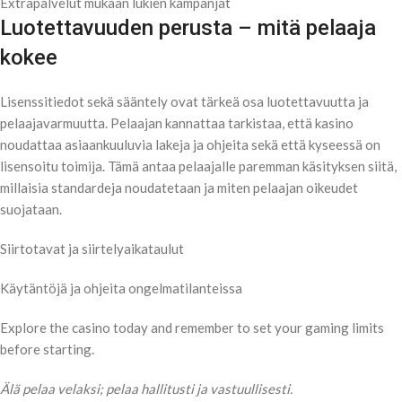
Extrapalvelut mukaan lukien kampanjat
Luotettavuuden perusta – mitä pelaaja
kokee
Lisenssitiedot sekä sääntely ovat tärkeä osa luotettavuutta ja
pelaajavarmuutta. Pelaajan kannattaa tarkistaa, että kasino
noudattaa asiaankuuluvia lakeja ja ohjeita sekä että kyseessä on
lisensoitu toimija. Tämä antaa pelaajalle paremman käsityksen siitä,
millaisia standardeja noudatetaan ja miten pelaajan oikeudet
suojataan.
Siirtotavat ja siirtelyaikataulut
Käytäntöjä ja ohjeita ongelmatilanteissa
Explore the casino today and remember to set your gaming limits
before starting.
Älä pelaa velaksi; pelaa hallitusti ja vastuullisesti.