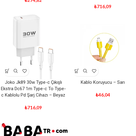
₺
274,82
₺
716,09
Joko Jk89 30w Type-c Çıkışlı
Kablo Koruyucu – Sarı
Ekstra Dc67 1m Type-c To Type-
₺
46,04
c Kablolu Pd Şarj Cihazı – Beyaz
₺
716,09