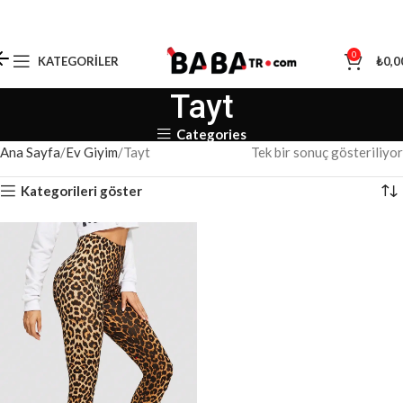
0
KATEGORILER
₺
0,0
Tayt
Categories
Ana Sayfa
Ev Giyim
Tayt
Tek bir sonuç gösteriliyor
Kategorileri göster