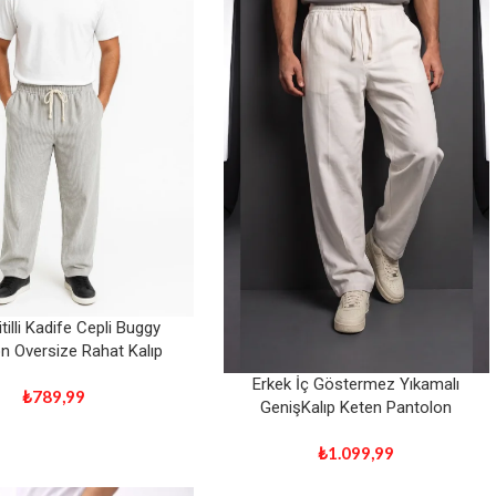
itilli Kadife Cepli Buggy
n Oversize Rahat Kalıp
Erkek İç Göstermez Yıkamalı
₺
789,99
GenişKalıp Keten Pantolon
₺
1.099,99