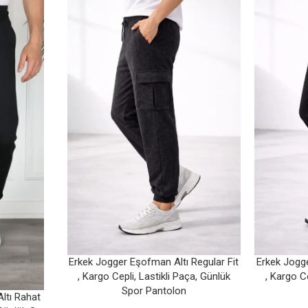
Erkek Jogger Eşofman Altı Regular Fit
Erkek Jogge
, Kargo Cepli, Lastikli Paça, Günlük
, Kargo Ce
Spor Pantolon
ltı Rahat