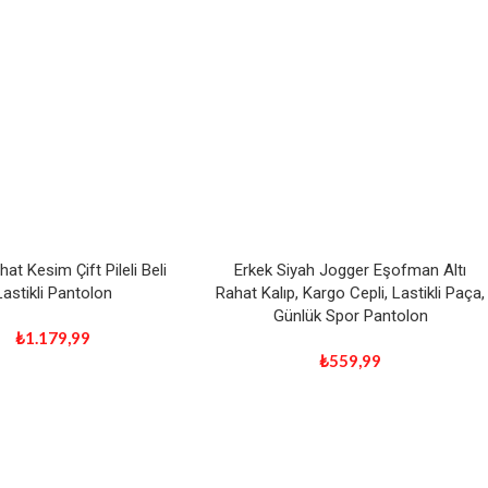
at Kesim Çift Pileli Beli
Erkek Siyah Jogger Eşofman Altı
Lastikli Pantolon
Rahat Kalıp, Kargo Cepli, Lastikli Paça,
Günlük Spor Pantolon
₺
1.179,99
₺
559,99