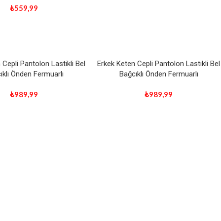
₺
559,99
 Cepli Pantolon Lastikli Bel
Erkek Keten Cepli Pantolon Lastikli Bel
ıklı Önden Fermuarlı
Bağcıklı Önden Fermuarlı
₺
989,99
₺
989,99