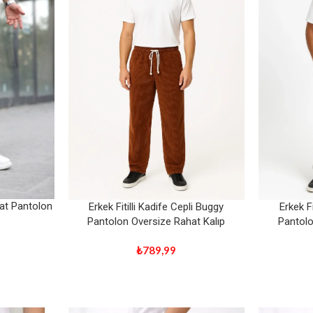
ahat Pantolon
Erkek Fitilli Kadife Cepli Buggy
Erkek F
Pantolon Oversize Rahat Kalıp
Pantolo
₺
789,99