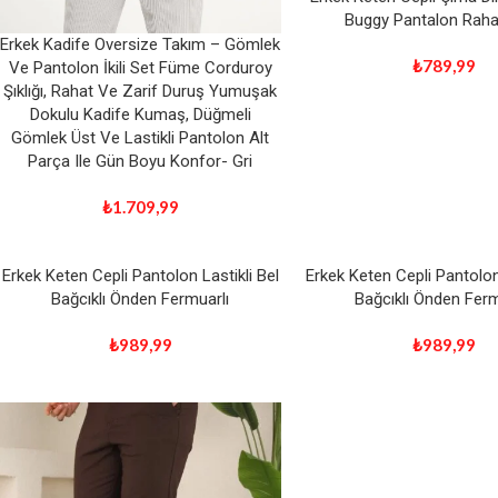
Buggy Pantalon Rahat
Erkek Kadife Oversize Takım – Gömlek
₺
789,99
Ve Pantolon İkili Set Füme Corduroy
Şıklığı, Rahat Ve Zarif Duruş Yumuşak
Dokulu Kadife Kumaş, Düğmeli
Gömlek Üst Ve Lastikli Pantolon Alt
Parça Ile Gün Boyu Konfor- Gri
₺
1.709,99
Erkek Keten Cepli Pantolon Lastikli Bel
Erkek Keten Cepli Pantolon 
Bağcıklı Önden Fermuarlı
Bağcıklı Önden Ferm
₺
989,99
₺
989,99