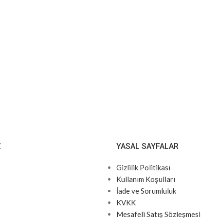
Z
YASAL SAYFALAR
Gizlilik Politikası
Kullanım Koşulları
İade ve Sorumluluk
KVKK
Mesafeli Satış Sözleşmesi