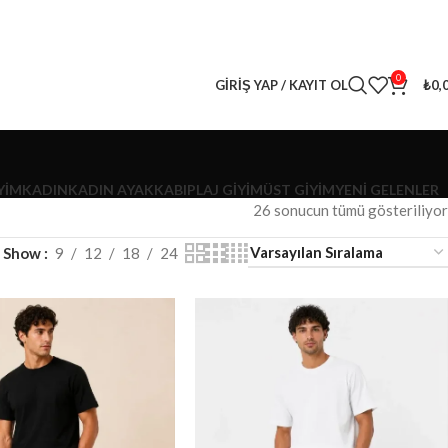
ırma! 🎁
0
GIRIŞ YAP / KAYIT OL
₺
0,
YİM
KADIN
KADIN AYAKKABI
PLAJ GIYIM
ÜST GIYIM
YENI GELENLER
26 sonucun tümü gösteriliyor
Show
9
12
18
24