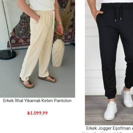
Erkek İthal Yıkamalı Keten Pantolon
₺
1.099,99
Erkek Jogger Eşofman A