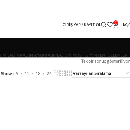
0
GIRIŞ YAP / KAYIT OL
₺
0,
YİM
KADIN
KADIN AYAKKABI
PLAJ GIYIM
ÜST GIYIM
YENI GELENLER
Tek bir sonuç gösteriliyor
Show
9
12
18
24