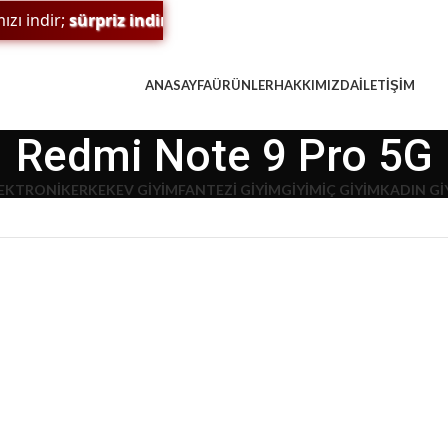
 indir;
sürpriz indirim
ve
ödülleri
kaçırma! 🎁
ANASAYFA
ÜRÜNLER
HAKKIMIZDA
İLETIŞIM
Redmi Note 9 Pro 5G
EKTRONIK
ERKEK
EV GIYIM
FANTEZI GIYIM
GIYIM
İÇ GIYIM
KADIN Gİ