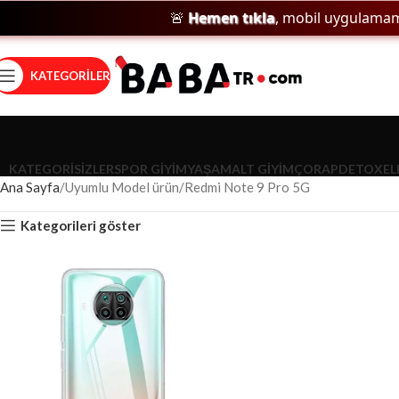
🚨
Hemen tıkla
, mobil uygulamamızı
KATEGORILER
KATEGORISIZLER
SPOR GIYIM
YAŞAM
ALT GIYIM
ÇORAP
DETOX
EL
Ana Sayfa
Uyumlu Model ürün
Redmi Note 9 Pro 5G
Kategorileri göster