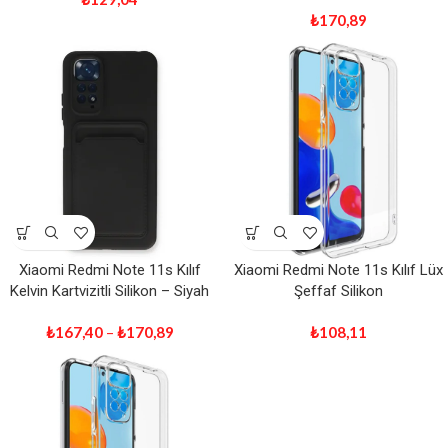
₺
170,89
Xiaomi Redmi Note 11s Kılıf
Xiaomi Redmi Note 11s Kılıf Lüx
Kelvin Kartvizitli Silikon – Siyah
Şeffaf Silikon
₺
167,40
–
₺
170,89
₺
108,11