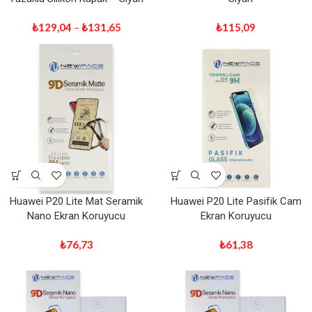
₺
129,04
–
₺
131,65
₺
115,09
Huawei P20 Lite Mat Seramik
Huawei P20 Lite Pasifik Cam
Nano Ekran Koruyucu
Ekran Koruyucu
₺
76,73
₺
61,38