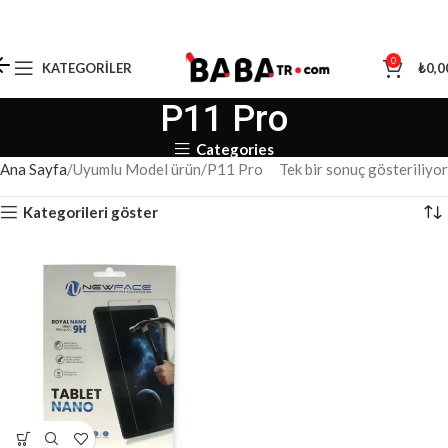
0
KATEGORILER
₺
0,0
P11 Pro
Categories
Ana Sayfa
Uyumlu Model ürün
P11 Pro
Tek bir sonuç gösteriliyor
Kategorileri göster