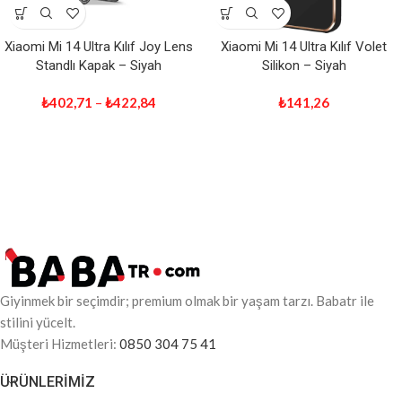
Xiaomi Mi 14 Ultra Kılıf Joy Lens
Xiaomi Mi 14 Ultra Kılıf Volet
Standlı Kapak – Siyah
Silikon – Siyah
₺
402,71
–
₺
422,84
₺
141,26
Giyinmek bir seçimdir; premium olmak bir yaşam tarzı. Babatr ile
stilini yücelt.
Müşteri Hizmetleri:
0850 304 75 41
ÜRÜNLERIMIZ