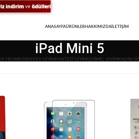
 indirim
ve
ödülleri
kaçırma! 🎁
ANASAYFA
ÜRÜNLER
HAKKIMIZDA
İLETIŞIM
iPad Mini 5
EKTRONIK
ERKEK
EV GIYIM
FANTEZI GIYIM
GIYIM
İÇ GIYIM
KADIN Gİ