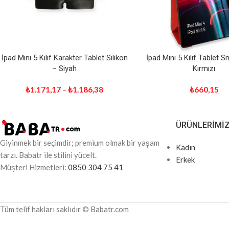
İpad Mini 5 Kılıf Karakter Tablet Silikon
İpad Mini 5 Kılıf Tablet Sm
– Siyah
Kırmızı
₺
1.171,17
–
₺
1.186,38
₺
660,15
ÜRÜNLERIMI
Giyinmek bir seçimdir; premium olmak bir yaşam
Kadın
tarzı. Babatr ile stilini yücelt.
Erkek
Müşteri Hizmetleri:
0850 304 75 41
Tüm telif hakları saklıdır © Babatr.com