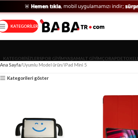
🚨
Hemen tıkla
, mobil uygulamamızı indir;
sürpriz
KATEGORILER
KATEGORISIZLER
SPOR GIYIM
YAŞAM
ALT GIYIM
ÇORAP
DETOX
EL
Ana Sayfa
Uyumlu Model ürün
iPad Mini 5
Kategorileri göster