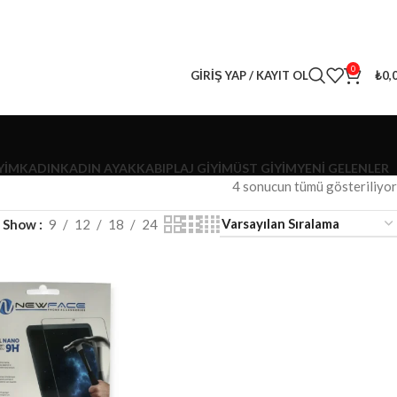
0
GIRIŞ YAP / KAYIT OL
₺
0,
YİM
KADIN
KADIN AYAKKABI
PLAJ GIYIM
ÜST GIYIM
YENI GELENLER
4 sonucun tümü gösteriliyor
Show
9
12
18
24