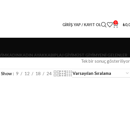
0
GIRIŞ YAP / KAYIT OL
₺
0,
YİM
KADIN
KADIN AYAKKABI
PLAJ GIYIM
ÜST GIYIM
YENI GELENLER
Tek bir sonuç gösteriliyor
Show
9
12
18
24