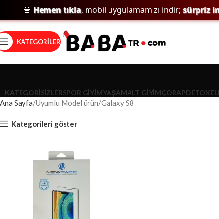
🚨
Hemen tıkla
, mobil uygulamamızı indir;
sürpriz ind
KATEGORILER
KATEGORISIZLER
SPOR GIYIM
YAŞAM
ALT GIYIM
ÇORAP
DETOX
EL
Ana Sayfa
Uyumlu Model ürün
Galaxy S8
Kategorileri göster