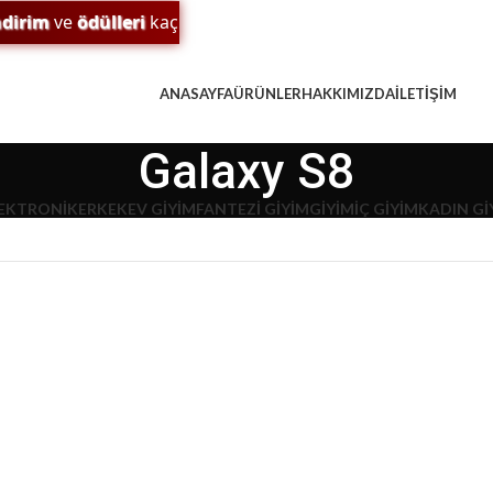
irim
ve
ödülleri
kaçırma! 🎁
ANASAYFA
ÜRÜNLER
HAKKIMIZDA
İLETIŞIM
Galaxy S8
EKTRONIK
ERKEK
EV GIYIM
FANTEZI GIYIM
GIYIM
İÇ GIYIM
KADIN Gİ