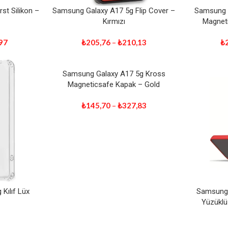
st Silikon –
Samsung Galaxy A17 5g Flip Cover –
Samsung G
Kırmızı
Magneti
97
₺
205,76
–
₺
210,13
₺
Samsung Galaxy A17 5g Kross
Magneticsafe Kapak – Gold
₺
145,70
–
₺
327,83
Kılıf Lüx
Samsung 
Yüzüklü 