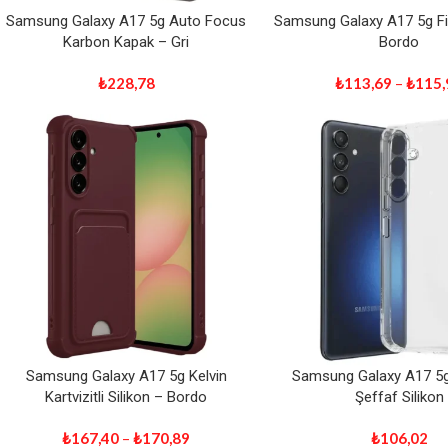
Samsung Galaxy A17 5g Auto Focus
Samsung Galaxy A17 5g Fir
Karbon Kapak – Gri
Bordo
₺
228,78
₺
113,69
–
₺
115,
Samsung Galaxy A17 5g Kelvin
Samsung Galaxy A17 5g 
Kartvizitli Silikon – Bordo
Şeffaf Silikon
₺
167,40
–
₺
170,89
₺
106,02