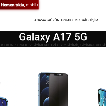
 tıkla
, mobil uygulamamızı indir;
sürpriz indirim
ve
ödüll
ANASAYFA
ÜRÜNLER
HAKKIMIZDA
İLETIŞIM
Galaxy A17 5G
EKTRONIK
ERKEK
EV GIYIM
FANTEZI GIYIM
GIYIM
İÇ GIYIM
KADIN Gİ