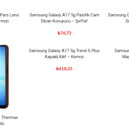
Pars Lens
Samsung Galaxy A17 5g Pasifik Cam
Samsung Ga
rmızı
Ekran Koruyucu – Şeffaf
S
₺
76,73
Samsung Galaxy A17 5g Trend S Plus
Samsun
Kapaklı Kılıf – Kırmızı
Mag
₺
418,25
g Thermax
rdo