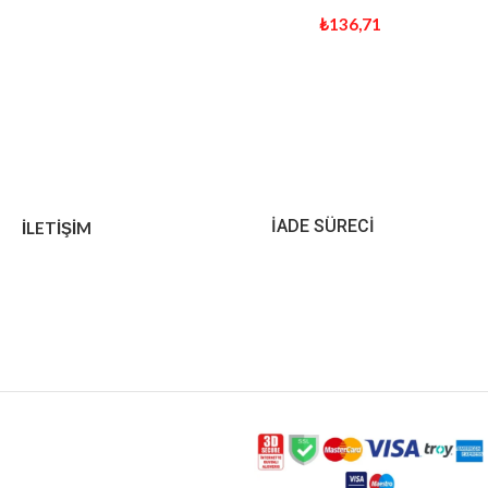
₺
136,71
İADE SÜRECİ
İLETİŞİM