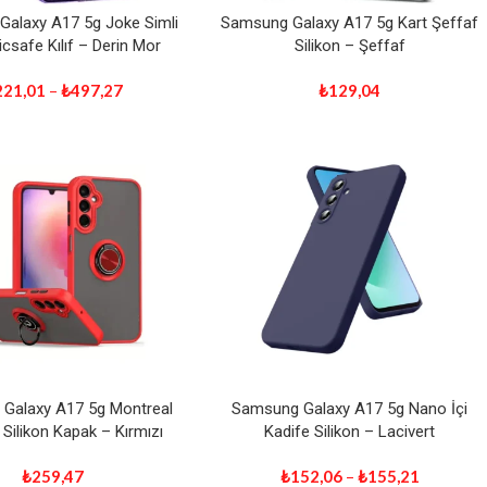
alaxy A17 5g Joke Simli
Samsung Galaxy A17 5g Kart Şeffaf
csafe Kılıf – Derin Mor
Silikon – Şeffaf
221,01
–
₺
497,27
₺
129,04
Galaxy A17 5g Montreal
Samsung Galaxy A17 5g Nano İçi
Silikon Kapak – Kırmızı
Kadife Silikon – Lacivert
₺
259,47
₺
152,06
–
₺
155,21