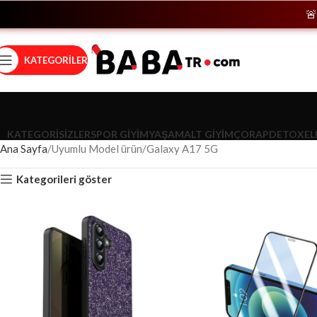
🚨
Hemen
KATEGORILER
KATEGORISIZLER
SPOR GIYIM
YAŞAM
ALT GIYIM
ÇORAP
DETOX
EL
Ana Sayfa
Uyumlu Model ürün
Galaxy A17 5G
Kategorileri göster