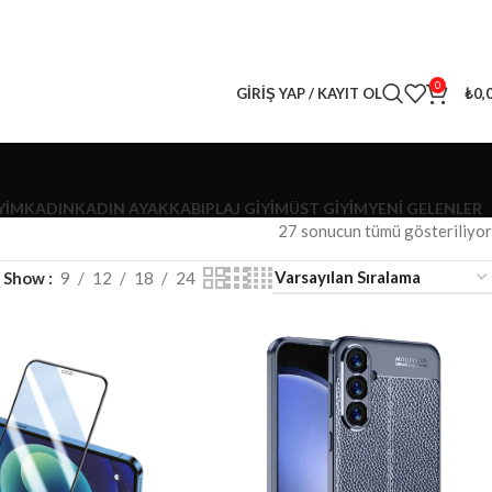
eri
kaçırma! 🎁
0
GIRIŞ YAP / KAYIT OL
₺
0,
YİM
KADIN
KADIN AYAKKABI
PLAJ GIYIM
ÜST GIYIM
YENI GELENLER
27 sonucun tümü gösteriliyor
Show
9
12
18
24