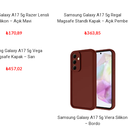
laxy A17 5g Razer Lensli
Samsung Galaxy A17 5g Regal
ilikon – Açık Mavi
Magsafe Standlı Kapak – Açık Pembe
₺
170,89
₺
363,85
g Galaxy A17 5g Vega
safe Kapak – Sarı
₺
457,02
Samsung Galaxy A17 5g Viera Silikon
– Bordo