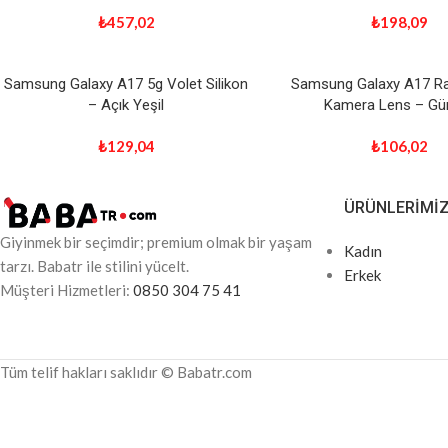
₺
457,02
₺
198,09
Samsung Galaxy A17 5g Volet Silikon
Samsung Galaxy A17 Ra
– Açık Yeşil
Kamera Lens – G
₺
129,04
₺
106,02
ÜRÜNLERIMI
Giyinmek bir seçimdir; premium olmak bir yaşam
Kadın
tarzı. Babatr ile stilini yücelt.
Erkek
Müşteri Hizmetleri:
0850 304 75 41
Tüm telif hakları saklıdır © Babatr.com