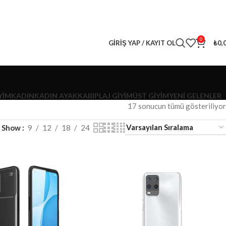
leri
kaçırma! 🎁
0
GIRIŞ YAP / KAYIT OL
₺
0,
YİM
KADIN
KADIN AYAKKABI
PLAJ GIYIM
ÜST GIYIM
YENI GELENLER
17 sonucun tümü gösteriliyor
Show
9
12
18
24