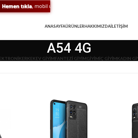
en tıkla
, mobil uygulamamızı indir;
sürpriz indirim
ve
ödül
ANASAYFA
ÜRÜNLER
HAKKIMIZDA
İLETIŞIM
A54 4G
EKTRONIK
ERKEK
EV GIYIM
FANTEZI GIYIM
GIYIM
İÇ GIYIM
KADIN Gİ