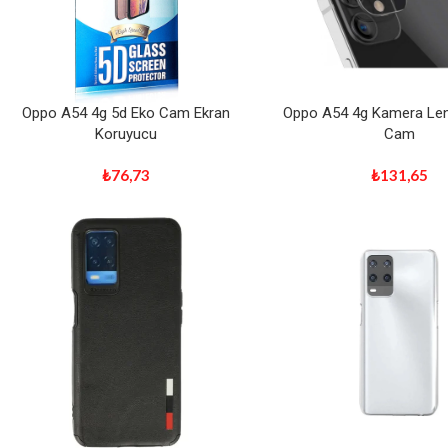
Oppo A54 4g 5d Eko Cam Ekran
Oppo A54 4g Kamera Le
Koruyucu
Cam
₺
76,73
₺
131,65