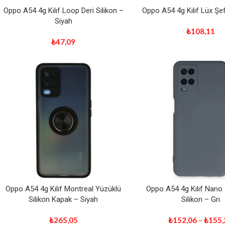
Oppo A54 4g Kılıf Loop Deri Silikon –
Oppo A54 4g Kılıf Lüx Şef
Siyah
₺
108,11
₺
47,09
Oppo A54 4g Kılıf Montreal Yüzüklü
Oppo A54 4g Kılıf Nano 
Silikon Kapak – Siyah
Silikon – Gri
₺
265,05
₺
152,06
–
₺
155,