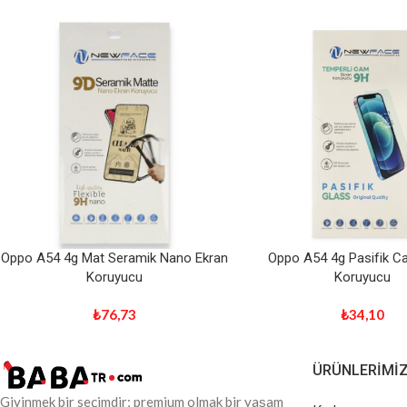
Oppo A54 4g Mat Seramik Nano Ekran
Oppo A54 4g Pasifik C
Koruyucu
Koruyucu
₺
76,73
₺
34,10
ÜRÜNLERIMI
Giyinmek bir seçimdir; premium olmak bir yaşam