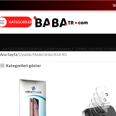
🚨
Hem
KATEGORILER
KATEGORISIZLER
SPOR GIYIM
YAŞAM
ALT GIYIM
ÇORAP
DETOX
EL
Ana Sayfa
Uyumlu Model ürün
A54 4G
Kategorileri göster