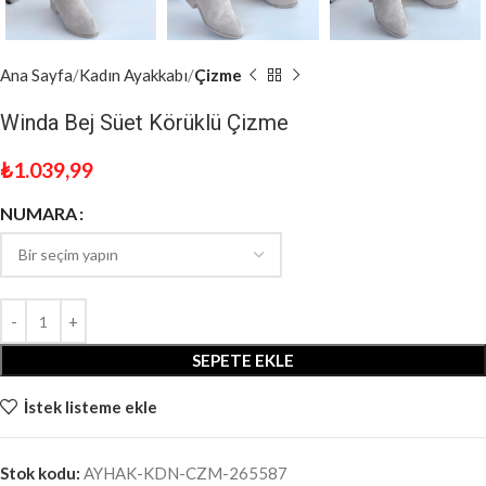
Ana Sayfa
Kadın Ayakkabı
Çizme
Winda Bej Süet Körüklü Çizme
₺
1.039,99
NUMARA
SEPETE EKLE
İstek listeme ekle
Stok kodu:
AYHAK-KDN-CZM-265587