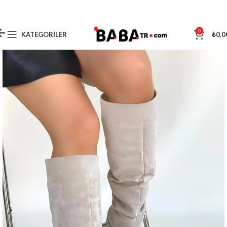
0
KATEGORILER
₺
0,0