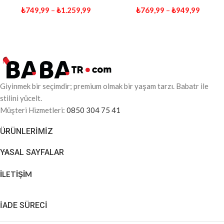
₺
749,99
–
₺
1.259,99
₺
769,99
–
₺
949,99
Giyinmek bir seçimdir; premium olmak bir yaşam tarzı. Babatr ile
stilini yücelt.
Müşteri Hizmetleri:
0850 304 75 41
ÜRÜNLERIMIZ
YASAL SAYFALAR
İLETİŞİM
İADE SÜRECİ