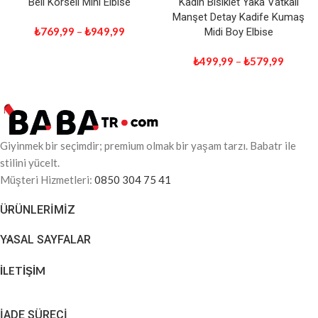
Beli Korseli Mini Elbise
Kadın Bisiklet Yaka Vatkalı
Manşet Detay Kadife Kumaş
₺
769,99
–
₺
949,99
Midi Boy Elbise
₺
499,99
–
₺
579,99
Giyinmek bir seçimdir; premium olmak bir yaşam tarzı. Babatr ile
stilini yücelt.
Müşteri Hizmetleri:
0850 304 75 41
ÜRÜNLERIMIZ
YASAL SAYFALAR
İLETİŞİM
İADE SÜRECİ