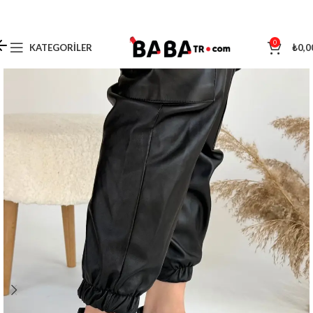
0
KATEGORILER
₺
0,0