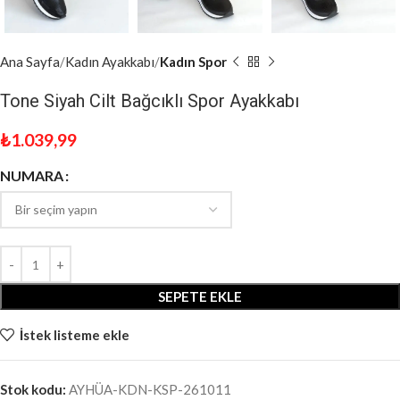
Ana Sayfa
Kadın Ayakkabı
Kadın Spor
Tone Siyah Cilt Bağcıklı Spor Ayakkabı
₺
1.039,99
NUMARA
SEPETE EKLE
İstek listeme ekle
Stok kodu:
AYHÜA-KDN-KSP-261011