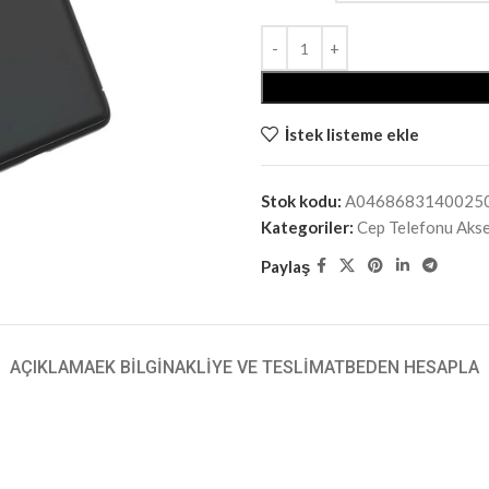
İstek listeme ekle
Stok kodu:
A0468683140025
Kategoriler:
Cep Telefonu Aks
Paylaş
AÇIKLAMA
EK BILGI
NAKLIYE VE TESLIMAT
BEDEN HESAPLA