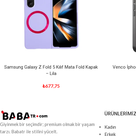
Samsung Galaxy Z Fold 5 Kılıf Mata Fold Kapak
Venco İpho
– Lila
₺
677,75
ÜRÜNLERIMI
Giyinmek bir seçimdir; premium olmak bir yaşam
Kadın
tarzı. Babatr ile stilini yücelt.
Erkek