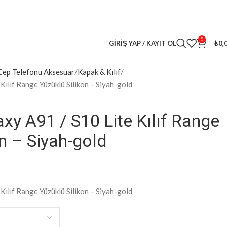
leri
kaçırma! 🎁
0
GIRIŞ YAP / KAYIT OL
₺
0,
Cep Telefonu Aksesuar
Kapak & Kılıf
ılıf Range Yüzüklü Silikon – Siyah-gold
y A91 / S10 Lite Kılıf Range
on – Siyah-gold
ılıf Range Yüzüklü Silikon – Siyah-gold