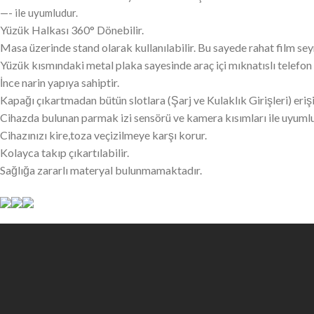
—- ile uyumludur.
Yüzük Halkası 360° Dönebilir.
Masa üzerinde stand olarak kullanılabilir. Bu sayede rahat film seyr
Yüzük kısmındaki metal plaka sayesinde araç içi mıknatıslı telefon t
İnce narin yapıya sahiptir.
Kapağı çıkartmadan bütün slotlara (Şarj ve Kulaklık Girişleri) erişil
Cihazda bulunan parmak izi sensörü ve kamera kısımları ile uyuml
Cihazınızı kire,toza veçizilmeye karşı korur.
Kolayca takıp çıkartılabilir.
Sağlığa zararlı materyal bulunmamaktadır.