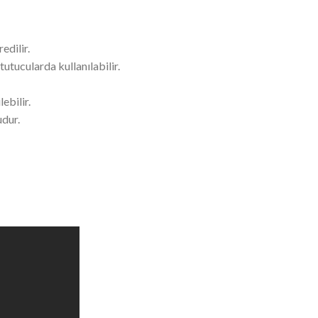
edilir.
utucularda kullanılabilir.
ebilir.
udur.