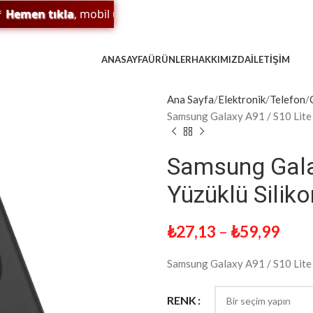
n tıkla
, mobil uygulamamızı indir;
sürpriz indirim
ve
ödül
ANASAYFA
ÜRÜNLER
HAKKIMIZDA
İLETIŞIM
Ana Sayfa
Elektronik
Telefon
Samsung Galaxy A91 / S10 Lite K
Samsung Galax
Yüzüklü Silik
₺
27,13
–
₺
59,99
Samsung Galaxy A91 / S10 Lite K
RENK