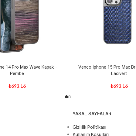
ne 14 Pro Max Wave Kapak –
Venco İphone 15 Pro Max Br
Pembe
Lacivert
₺
693,16
₺
693,16
Z
YASAL SAYFALAR
Gizlilik Politikası
Kullanım Koşulları