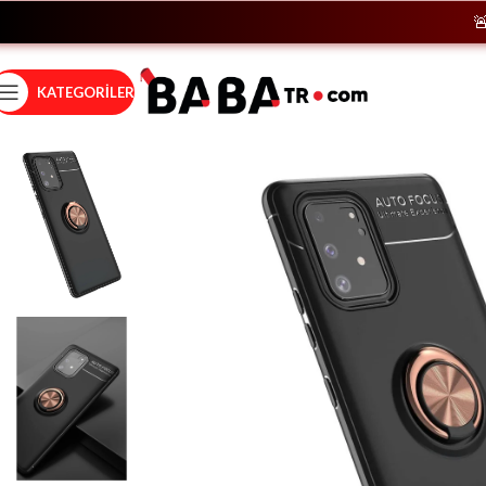
🚨
Heme
KATEGORILER