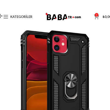
0
KATEGORILER
₺
0,0