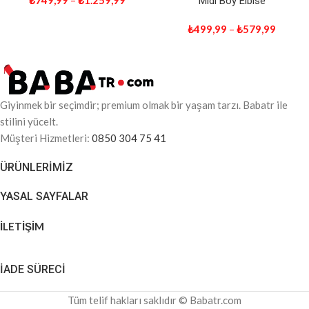
₺
749,99
–
₺
1.259,99
Midi Boy Elbise
₺
499,99
–
₺
579,99
Giyinmek bir seçimdir; premium olmak bir yaşam tarzı. Babatr ile
stilini yücelt.
Müşteri Hizmetleri:
0850 304 75 41
ÜRÜNLERIMIZ
YASAL SAYFALAR
İLETİŞİM
İADE SÜRECİ
Tüm telif hakları saklıdır © Babatr.com