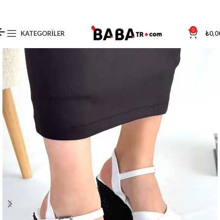
0
KATEGORILER
₺
0,0