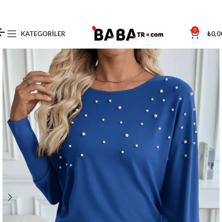
0
KATEGORILER
₺
0,0