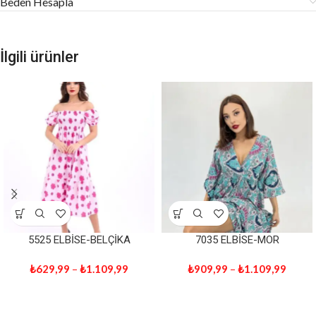
Beden Hesapla
İlgili ürünler
5525 ELBİSE-BELÇİKA
7035 ELBİSE-MOR
₺
629,99
–
₺
1.109,99
₺
909,99
–
₺
1.109,99