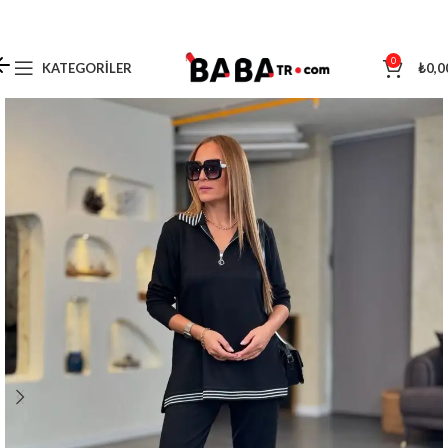
0
KATEGORILER
₺
0,0