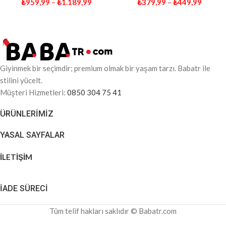
₺
959,99
–
₺
1.189,99
₺
379,99
–
₺
449,99
Giyinmek bir seçimdir; premium olmak bir yaşam tarzı. Babatr ile
stilini yücelt.
Müşteri Hizmetleri:
0850 304 75 41
ÜRÜNLERIMIZ
YASAL SAYFALAR
İLETİŞİM
İADE SÜRECİ
Tüm telif hakları saklıdır © Babatr.com