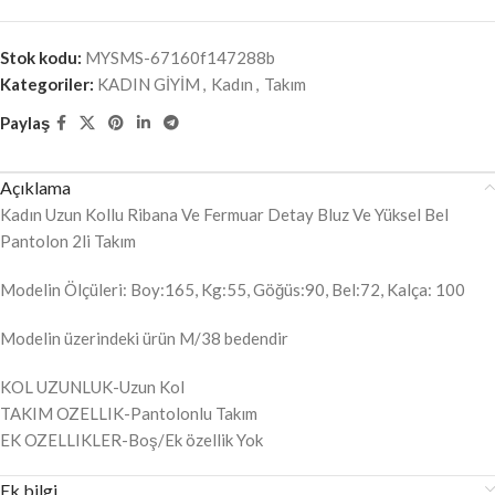
Stok kodu:
MYSMS-67160f147288b
Kategoriler:
KADIN GİYİM
,
Kadın
,
Takım
Paylaş
Açıklama
Kadın Uzun Kollu Ribana Ve Fermuar Detay Bluz Ve Yüksel Bel
Pantolon 2li Takım
Modelin Ölçüleri: Boy:165, Kg:55, Göğüs:90, Bel:72, Kalça: 100
Modelin üzerindeki ürün M/38 bedendir
KOL UZUNLUK-Uzun Kol
TAKIM OZELLIK-Pantolonlu Takım
EK OZELLIKLER-Boş/Ek özellik Yok
Ek bilgi