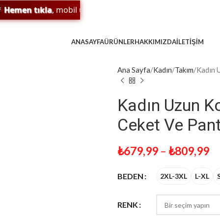
en tıkla
, mobil uygulamamızı indir;
sürpriz indirim
ve
ödül
ANASAYFA
ÜRÜNLER
HAKKIMIZDA
İLETIŞIM
Ana Sayfa
Kadın
Takım
Kadın U
Kadın Uzun Kol
Ceket Ve Pant
₺
679,99
–
₺
809,99
BEDEN
2XL-3XL
L-XL
RENK