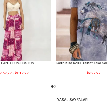
2 PANTOLON-BOSTON
Kadın Kısa Kollu Bisiklet Yaka S
₺
669,99
–
₺
819,99
₺
629,99
Z
YASAL SAYFALAR