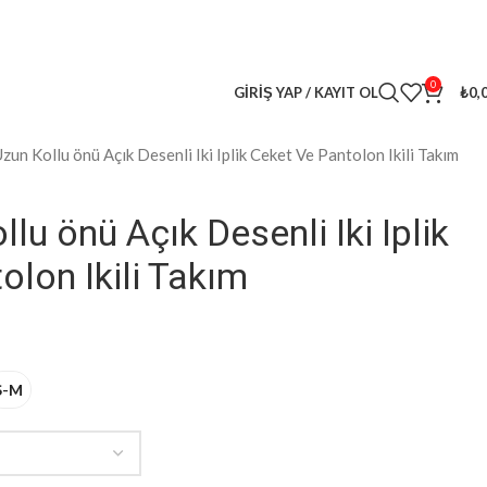
leri
kaçırma! 🎁
0
GIRIŞ YAP / KAYIT OL
₺
0,
zun Kollu önü Açık Desenli Iki Iplik Ceket Ve Pantolon Ikili Takım
lu önü Açık Desenli Iki Iplik
olon Ikili Takım
S-M