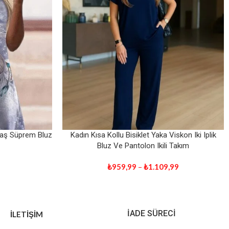
alaş Süprem Bluz
Kadın Kısa Kollu Bisiklet Yaka Viskon Iki Iplik
Bluz Ve Pantolon Ikili Takım
₺
959,99
–
₺
1.109,99
İADE SÜRECİ
İLETİŞİM