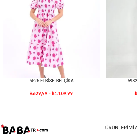
5525 ELBİSE-BELÇİKA
598
₺
629,99
–
₺
1.109,99
ÜRÜNLERIMI