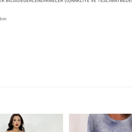
EK BILGI
DEĞERLENDIRMELER (0)
NAKLIYE VE TESLIMAT
BEDE
akım