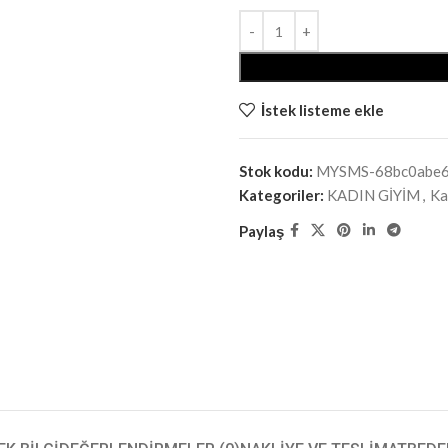
İstek listeme ekle
Stok kodu:
MYSMS-68bc0abe
Kategoriler:
KADIN GİYİM
,
Ka
Paylaş