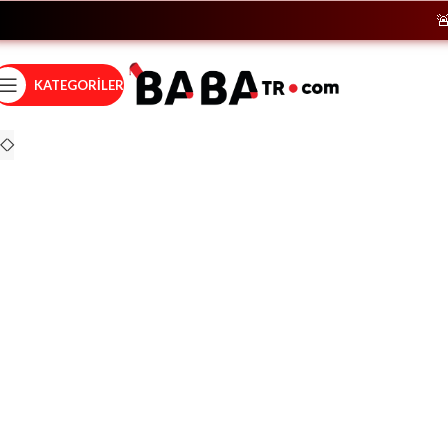
🚨
Hem
KATEGORILER