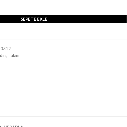
SEPETE EKLE
60312
dın
,
Takım