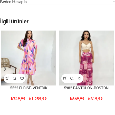
Beden Hesapla
İlgili ürünler
5522 ELBİSE-VENEDİK
5982 PANTOLON-BOSTON
₺
749,99
–
₺
1.259,99
₺
669,99
–
₺
819,99