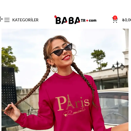
0
KATEGORILER
₺
0,0