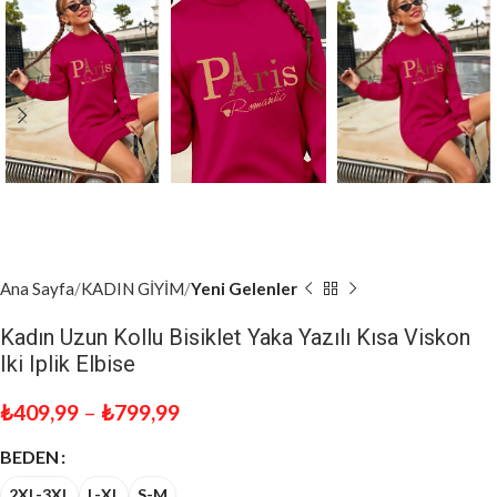
Ana Sayfa
KADIN GİYİM
Yeni Gelenler
Kadın Uzun Kollu Bisiklet Yaka Yazılı Kısa Viskon
Iki Iplik Elbise
₺
409,99
–
₺
799,99
BEDEN
2XL-3XL
L-XL
S-M