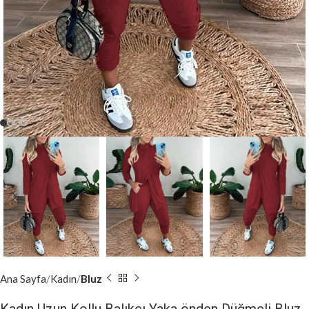
Ana Sayfa
Kadın
Bluz
Kadın Uzun Kollu Balıkçı Yaka önden Düğmeli Bluz