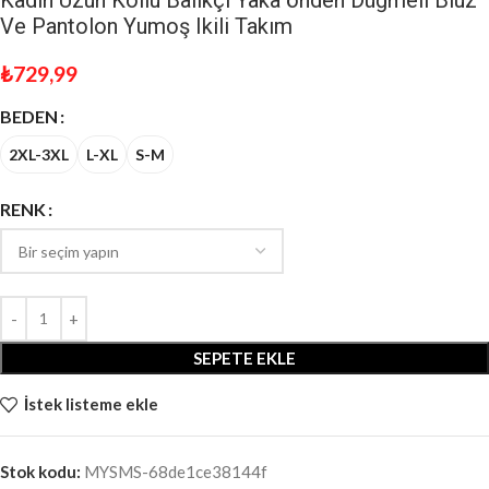
Ve Pantolon Yumoş Ikili Takım
₺
729,99
BEDEN
2XL-3XL
L-XL
S-M
RENK
SEPETE EKLE
İstek listeme ekle
Stok kodu:
MYSMS-68de1ce38144f