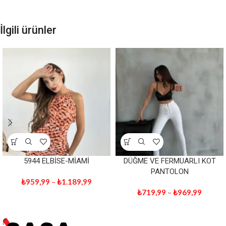
İlgili ürünler
5944 ELBİSE-MİAMİ
DÜĞME VE FERMUARLI KOT
PANTOLON
₺
959,99
–
₺
1.189,99
₺
719,99
–
₺
969,99