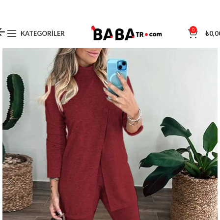
0
KATEGORILER
₺
0,0