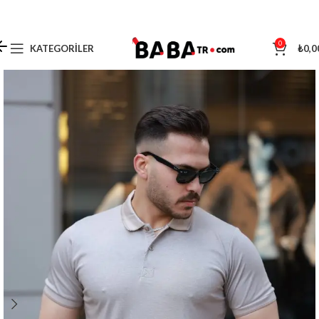
0
KATEGORILER
₺
0,0