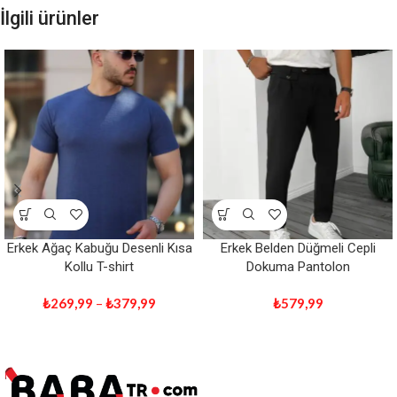
İlgili ürünler
Erkek Ağaç Kabuğu Desenli Kısa
Erkek Belden Düğmeli Cepli
Kollu T-shirt
Dokuma Pantolon
₺
269,99
–
₺
379,99
₺
579,99