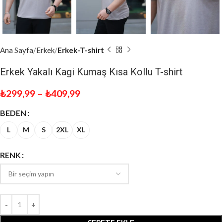
Ana Sayfa
Erkek
Erkek-T-shirt
Erkek Yakalı Kagi Kumaş Kısa Kollu T-shirt
₺
299,99
–
₺
409,99
BEDEN
L
M
S
2XL
XL
RENK