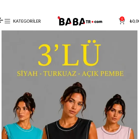
0
KATEGORILER
₺
0,0