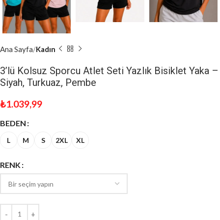
Ana Sayfa
Kadın
3’lü Kolsuz Sporcu Atlet Seti Yazlık Bisiklet Yaka –
Siyah, Turkuaz, Pembe
₺
1.039,99
BEDEN
L
M
S
2XL
XL
RENK