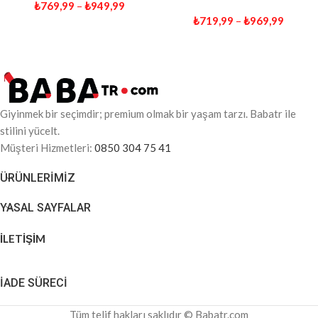
₺
769,99
–
₺
949,99
₺
719,99
–
₺
969,99
Giyinmek bir seçimdir; premium olmak bir yaşam tarzı. Babatr ile
stilini yücelt.
Müşteri Hizmetleri:
0850 304 75 41
ÜRÜNLERIMIZ
YASAL SAYFALAR
İLETİŞİM
İADE SÜRECİ
Tüm telif hakları saklıdır © Babatr.com