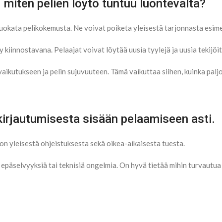
– miten pelien löytö tuntuu luontevalta?
muokata pelikokemusta. Ne voivat poiketa yleisestä tarjonnasta esime
kiinnostavana. Pelaajat voivat löytää uusia tyylejä ja uusia tekijöi
tukseen ja pelin sujuvuuteen. Tämä vaikuttaa siihen, kuinka paljon 
kirjautumisesta sisään pelaamiseen asti.
ton yleisestä ohjeistuksesta sekä oikea-aikaisesta tuesta.
e epäselvyyksiä tai teknisiä ongelmia. On hyvä tietää mihin turvautua 