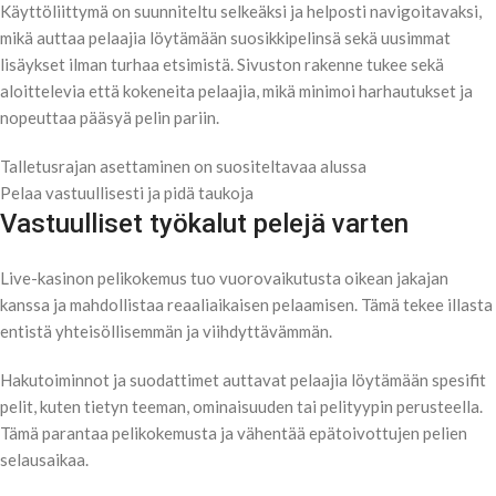
Käyttöliittymä on suunniteltu selkeäksi ja helposti navigoitavaksi,
mikä auttaa pelaajia löytämään suosikkipelinsä sekä uusimmat
lisäykset ilman turhaa etsimistä. Sivuston rakenne tukee sekä
aloittelevia että kokeneita pelaajia, mikä minimoi harhautukset ja
nopeuttaa pääsyä pelin pariin.
Talletusrajan asettaminen on suositeltavaa alussa
Pelaa vastuullisesti ja pidä taukoja
Vastuulliset työkalut pelejä varten
Live-kasinon pelikokemus tuo vuorovaikutusta oikean jakajan
kanssa ja mahdollistaa reaaliaikaisen pelaamisen. Tämä tekee illasta
entistä yhteisöllisemmän ja viihdyttävämmän.
Hakutoiminnot ja suodattimet auttavat pelaajia löytämään spesifit
pelit, kuten tietyn teeman, ominaisuuden tai pelityypin perusteella.
Tämä parantaa pelikokemusta ja vähentää epätoivottujen pelien
selausaikaa.