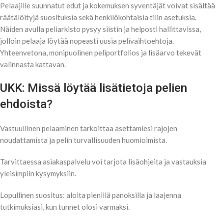
Pelaajille suunnatut edut ja kokemuksen syventäjät voivat sisältää
räätälöityjä suosituksia sekä henkilökohtaisia tilin asetuksia.
Näiden avulla peliarkisto pysyy siistin ja helposti hallittavissa,
jolloin pelaaja löytää nopeasti uusia pelivaihtoehtoja.
Yhteenvetona, monipuolinen peliportfolios ja lisäarvo tekevät
valinnasta kattavan.
UKK: Missä löytää lisätietoja pelien
ehdoista?
Vastuullinen pelaaminen tarkoittaa asettamiesi rajojen
noudattamista ja pelin turvallisuuden huomioimista.
Tarvittaessa asiakaspalvelu voi tarjota lisäohjeita ja vastauksia
yleisimpiin kysymyksiin.
Lopullinen suositus: aloita pienillä panoksilla ja laajenna
tutkimuksiasi, kun tunnet olosi varmaksi.