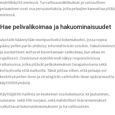
mobiilikäyttö mielessä. Turvallisuusnäkökulmat ja vastuullinen
pelaaminen ovat osa perusasetuksia, joita pelaajien kannattaa pitää
mielessä.
Hae pelivalikoimaa ja hakuominaisuudet
alustalle käännytään monipuoliseksi kokemukseksi, jossa nopea
pääsy pelien pariin yhdistyy informatiivisiin osioihin. Hakutoiminnot
ja suodattimet auttavat kaventamaan valikoimaa, kun aikaa on
rajallisesti. Onnistunut mobiilitrendi näkyy responsiivisissa
ratkaisuissa, jotka pitävät pelikokemuksen tasapainoisena sekä
kotisohvalla että matkoilla. Tämä johtaa siihen, että pelaaja voi
keskittyä pelien iloon ja strategisiin valintoihin ilman epävarmuutta
käyttöliittymästä.
Käyttäjätilin hallinta on keskeinen osa kokemusta: kirjautuminen,
salasana- sekä tilin suojaus, sekä mahdolliset lisävarmennukset
vaikuttavat kokonaiskokemukseen ja turvallisuuteen.