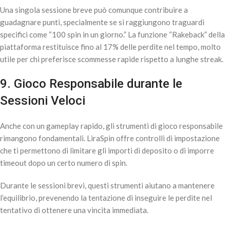
Una singola sessione breve può comunque contribuire a
guadagnare punti, specialmente se si raggiungono traguardi
specifici come “100 spin in un giorno.” La funzione “Rakeback” della
piattaforma restituisce fino al 17% delle perdite nel tempo, molto
utile per chi preferisce scommesse rapide rispetto a lunghe streak.
9. Gioco Responsabile durante le
Sessioni Veloci
Anche con un gameplay rapido, gli strumenti di gioco responsabile
rimangono fondamentali. LiraSpin offre controlli di impostazione
che ti permettono di limitare gli importi di deposito o di imporre
timeout dopo un certo numero di spin.
Durante le sessioni brevi, questi strumenti aiutano a mantenere
l’equilibrio, prevenendo la tentazione di inseguire le perdite nel
tentativo di ottenere una vincita immediata.