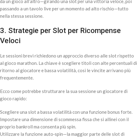
da un gioco all’altro—girando una slot per una vittoria veloce, poi
passando a un tavolo live per un momento ad alto rischio—tutto
nella stessa sessione.
3. Strategie per Slot per Ricompense
Veloci
Le sessioni brevi richiedono un approccio diverso alle slot rispetto
al gioco marathon. La chiave è scegliere titoli con alte percentuali di
ritorno al giocatore e bassa volatilità, così le vincite arrivano più
frequentemente.
Ecco come potrebbe strutturare la sua sessione un giocatore di
gioco rapido:
Scegliere una slot a bassa volatilità con una funzione bonus forte.
Impostare una dimensione di scommessa fissa che si allinei con il
proprio bankroll ma consenta più spin.
Utilizzare la funzione auto‑spin—la maggior parte delle slot di