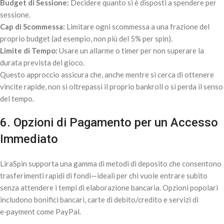
Budget di Sessione:
Decidere quanto si è disposti a spendere per
sessione.
Cap di Scommessa:
Limitare ogni scommessa a una frazione del
proprio budget (ad esempio, non più del 5% per spin).
Limite di Tempo:
Usare un allarme o timer per non superare la
durata prevista del gioco.
Questo approccio assicura che, anche mentre si cerca di ottenere
vincite rapide, non si oltrepassi il proprio bankroll o si perda il senso
del tempo.
6. Opzioni di Pagamento per un Accesso
Immediato
LiraSpin supporta una gamma di metodi di deposito che consentono
trasferimenti rapidi di fondi—ideali per chi vuole entrare subito
senza attendere i tempi di elaborazione bancaria. Opzioni popolari
includono bonifici bancari, carte di debito/credito e servizi di
e‑payment come PayPal.