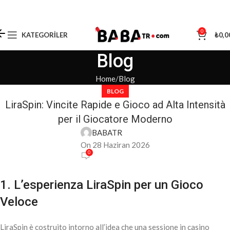
0
KATEGORILER
₺
0,0
Blog
Home
Blog
BLOG
LiraSpin: Vincite Rapide e Gioco ad Alta Intensità
per il Giocatore Moderno
BABATR
On 28 Haziran 2026
0
1. L’esperienza LiraSpin per un Gioco
Veloce
LiraSpin è costruito intorno all’idea che una sessione in casino