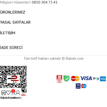
Müşteri Hizmetleri:
0850 304 75 41
ÜRÜNLERIMIZ
YASAL SAYFALAR
İLETİŞİM
İADE SÜRECİ
Tüm telif hakları saklıdır © Babatr.com
0
Mağaza
İstek Listem
Sepetim
Hesabım