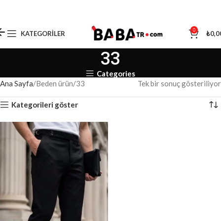
0
KATEGORILER
₺
0,0
33
Categories
Ana Sayfa
Beden ürün
33
Tek bir sonuç gösteriliyor
Kategorileri göster