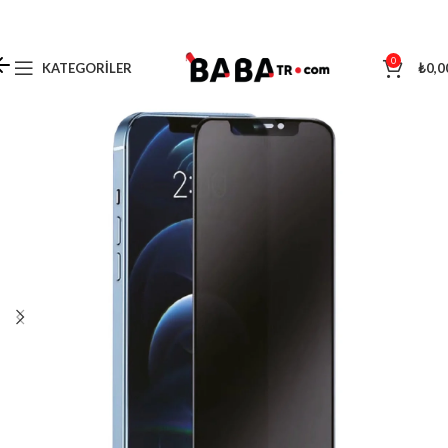
0
KATEGORILER
₺
0,0