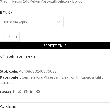
Xiaomi Redmi 14c Kelvin Kartvizitli Silikon – Bordo
RENK
SEPETE EKLE
İstek listeme ekle
Stok kodu:
A0498683140875022
Kategoriler:
Cep Telefonu Aksesuar
,
Elektronik
,
Kapak & Kılıf
,
Telefon
Paylaş
Açıklama