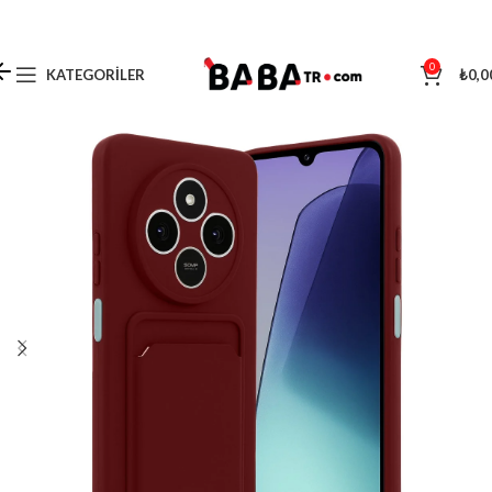
0
KATEGORILER
₺
0,0