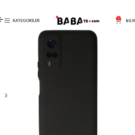
0
KATEGORILER
₺
0,0