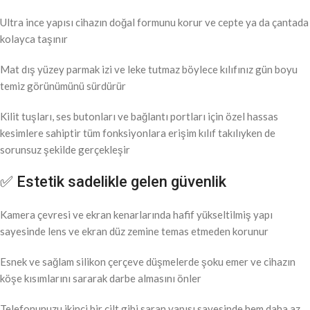
Ultra ince yapısı cihazın doğal formunu korur ve cepte ya da çantada
kolayca taşınır
Mat dış yüzey parmak izi ve leke tutmaz böylece kılıfınız gün boyu
temiz görünümünü sürdürür
Kilit tuşları, ses butonları ve bağlantı portları için özel hassas
kesimlere sahiptir tüm fonksiyonlara erişim kılıf takılıyken de
sorunsuz şekilde gerçekleşir
✅ Estetik sadelikle gelen güvenlik
Kamera çevresi ve ekran kenarlarında hafif yükseltilmiş yapı
sayesinde lens ve ekran düz zemine temas etmeden korunur
Esnek ve sağlam silikon çerçeve düşmelerde şoku emer ve cihazın
köşe kısımlarını sararak darbe almasını önler
Telefonunuzu ikinci bir cilt gibi saran yapısı sayesinde hem daha az