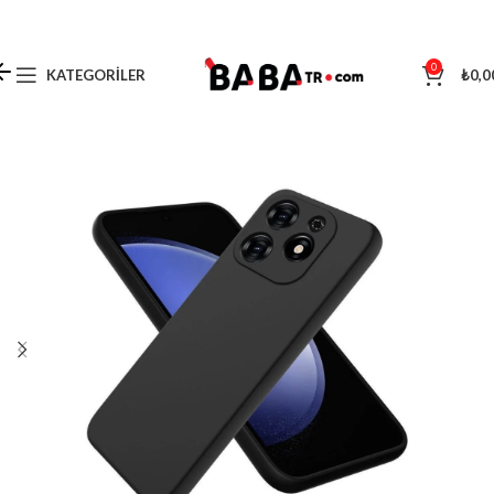
0
KATEGORILER
₺
0,0