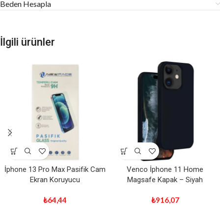
Beden Hesapla
İlgili ürünler
İphone 13 Pro Max Pasifik Cam
Venco İphone 11 Home
Ekran Koruyucu
Magsafe Kapak – Siyah
₺
64,44
₺
916,07