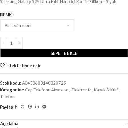
Samsung Galaxy S25 Ultra Kılıf Nano İçi Kadife Silikon – Siyah
RENK
SEPETE EKLE
İstek listeme ekle
Stok kodu:
A0458683140820725
Kategoriler:
Cep Telefonu Aksesuar
,
Elektronik
,
Kapak & Kılıf
,
Telefon
Paylaş
Açıklama