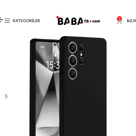
0
KATEGORILER
₺
0,0