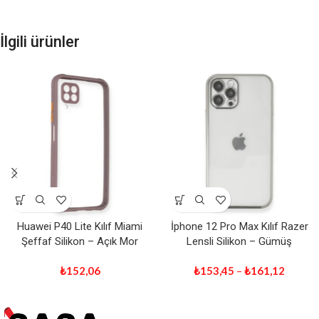
İlgili ürünler
Huawei P40 Lite Kılıf Miami
İphone 12 Pro Max Kılıf Razer
Şeffaf Silikon – Açık Mor
Lensli Silikon – Gümüş
₺
152,06
₺
153,45
–
₺
161,12