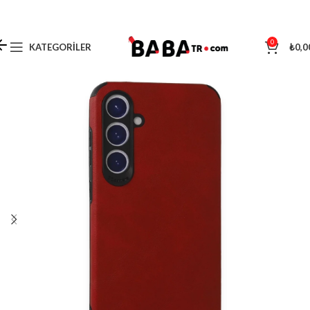
0
KATEGORILER
₺
0,0