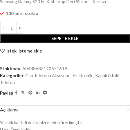
Samsung Galaxy S23 Fe Kılıf Loop Deri Silikon – Kırmızı
100 adet stokta
SEPETE EKLE
İstek listeme ekle
Stok kodu:
A0488683140651619
Kategoriler:
Cep Telefonu Aksesuar
,
Elektronik
,
Kapak & Kılıf
,
Telefon
Paylaş
Açıklama
Yüksek kaliteli deri malzemeden üretilmiştir.
Uzun Ömürlüdür.