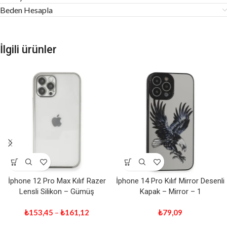
Beden Hesapla
İlgili ürünler
İphone 12 Pro Max Kılıf Razer
İphone 14 Pro Kılıf Mirror Desenli
Lensli Silikon – Gümüş
Kapak – Mirror – 1
₺
153,45
–
₺
161,12
₺
79,09