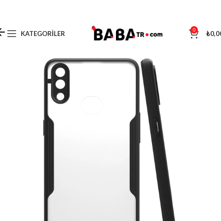
0
KATEGORILER
₺
0,0