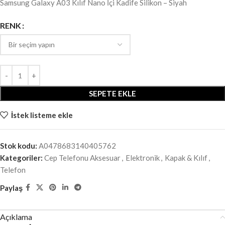
Samsung Galaxy A03 Kılıf Nano İçi Kadife Silikon – Siyah
RENK
SEPETE EKLE
İstek listeme ekle
Stok kodu:
A0478683140405762
Kategoriler:
Cep Telefonu Aksesuar
,
Elektronik
,
Kapak & Kılıf
,
Telefon
Paylaş
Açıklama