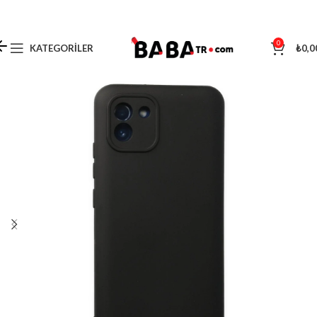
0
KATEGORILER
₺
0,0