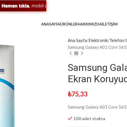
en tıkla
, mobil uygulamamızı indir;
sürpriz indirim
ve
ödül
ANASAYFA
ÜRÜNLER
HAKKIMIZDA
İLETIŞIM
Ana Sayfa
Elektronik
Telefon
Samsung Galaxy A01 Core 5d E
Samsung Gala
Ekran Koruyu
₺
75,33
Samsung Galaxy A01 Core 5d E
100 adet stokta