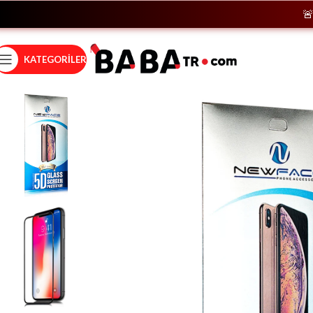
🚨
Hem
KATEGORILER