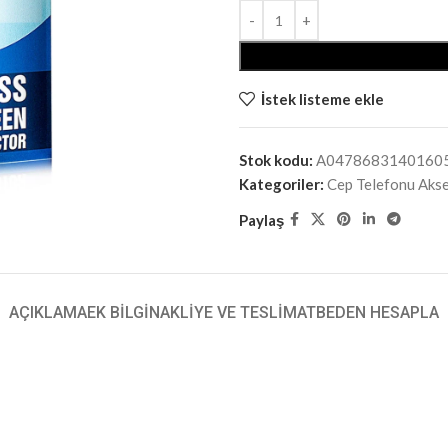
İstek listeme ekle
Stok kodu:
A0478683140160
Kategoriler:
Cep Telefonu Aks
Paylaş
AÇIKLAMA
EK BILGI
NAKLIYE VE TESLIMAT
BEDEN HESAPLA