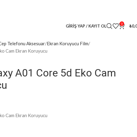
leri
kaçırma! 🎁
0
GIRIŞ YAP / KAYIT OL
₺
0,
Cep Telefonu Aksesuar
Ekran Koruyucu Film
ko Cam Ekran Koruyucu
xy A01 Core 5d Eko Cam
cu
ko Cam Ekran Koruyucu