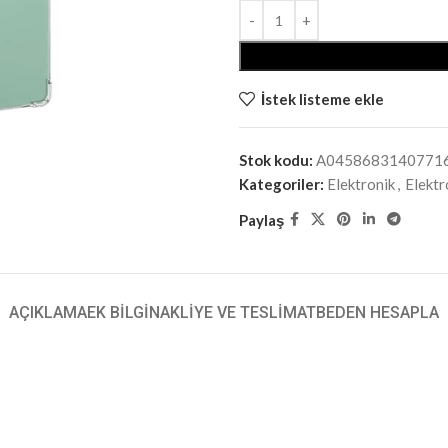
İstek listeme ekle
Stok kodu:
A0458683140771
Kategoriler:
Elektronik
,
Elektr
Paylaş
AÇIKLAMA
EK BILGI
NAKLIYE VE TESLIMAT
BEDEN HESAPLA