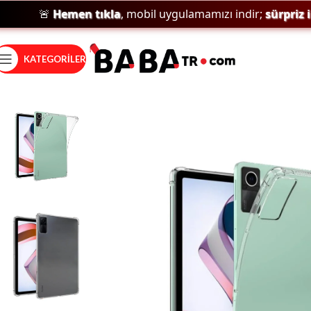
🚨
Hemen tıkla
, mobil uygulamamızı indir;
sürpriz indi
KATEGORILER