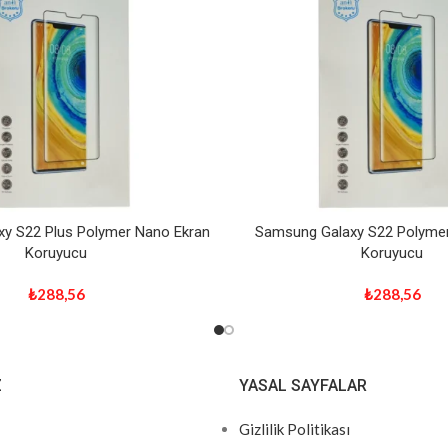
y S22 Plus Polymer Nano Ekran
Samsung Galaxy S22 Polymer
Koruyucu
Koruyucu
₺
288,56
₺
288,56
Z
YASAL SAYFALAR
Gizlilik Politikası