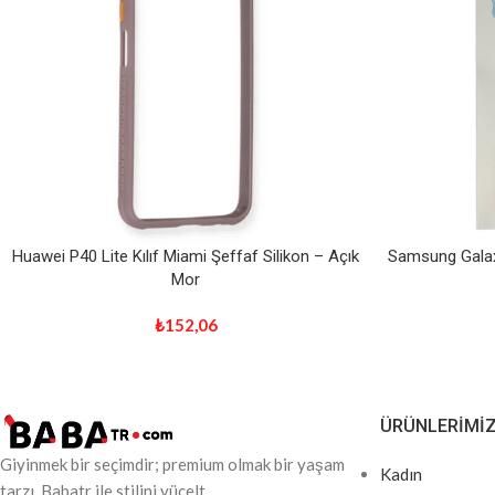
Huawei P40 Lite Kılıf Miami Şeffaf Silikon – Açık
Samsung Galax
Mor
₺
152,06
ÜRÜNLERIMI
Giyinmek bir seçimdir; premium olmak bir yaşam
Kadın
tarzı. Babatr ile stilini yücelt.