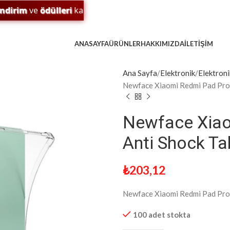
rim
ve
ödülleri
kaçırma! 🎁
ANASAYFA
ÜRÜNLER
HAKKIMIZDA
İLETIŞIM
Ana Sayfa
Elektronik
Elektroni
Newface Xiaomi Redmi Pad Pro 12
Newface Xiaom
Anti Shock Tab
₺
203,12
Newface Xiaomi Redmi Pad Pro 12
100 adet stokta