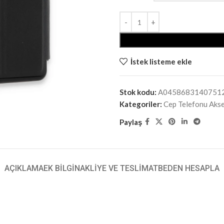
İstek listeme ekle
Stok kodu:
A0458683140751
Kategoriler:
Cep Telefonu Aks
Paylaş
AÇIKLAMA
EK BILGI
NAKLIYE VE TESLIMAT
BEDEN HESAPLA