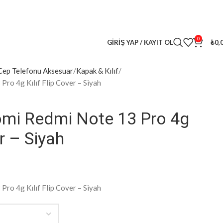
0
GIRIŞ YAP / KAYIT OL
₺
0,
Cep Telefonu Aksesuar
Kapak & Kılıf
ro 4g Kılıf Flip Cover – Siyah
mi Redmi Note 13 Pro 4g
er – Siyah
ro 4g Kılıf Flip Cover – Siyah