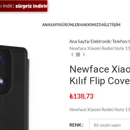
ir;
sürpriz indirim
ve
ödülleri
kaçırma! 🎁
ANASAYFA
ÜRÜNLER
HAKKIMIZDA
İLETIŞIM
Ana Sayfa
Elektronik
Telefon
Newface Xiaomi Redmi Note 13 P
Newface Xiao
Kılıf Flip Cov
₺
138,73
Newface Xiaomi Redmi Note 13 P
RENK