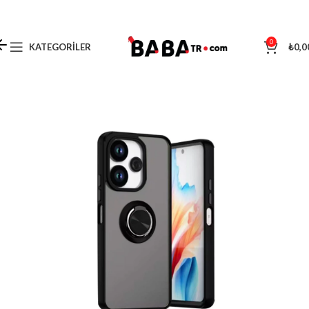
0
KATEGORILER
₺
0,0