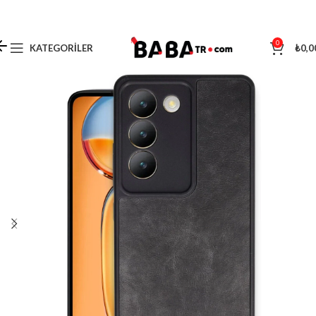
0
KATEGORILER
₺
0,0