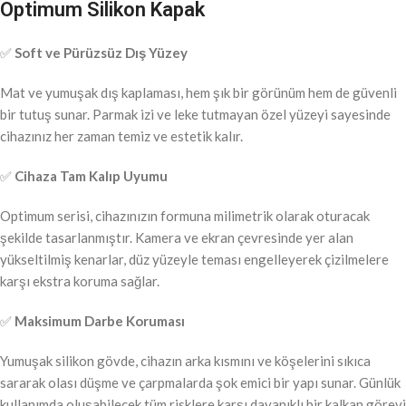
Optimum Silikon Kapak
✅
Soft ve Pürüzsüz Dış Yüzey
Mat ve yumuşak dış kaplaması, hem şık bir görünüm hem de güvenli
bir tutuş sunar. Parmak izi ve leke tutmayan özel yüzeyi sayesinde
cihazınız her zaman temiz ve estetik kalır.
✅
Cihaza Tam Kalıp Uyumu
Optimum serisi, cihazınızın formuna milimetrik olarak oturacak
şekilde tasarlanmıştır. Kamera ve ekran çevresinde yer alan
yükseltilmiş kenarlar, düz yüzeyle teması engelleyerek çizilmelere
karşı ekstra koruma sağlar.
✅
Maksimum Darbe Koruması
Yumuşak silikon gövde, cihazın arka kısmını ve köşelerini sıkıca
sararak olası düşme ve çarpmalarda şok emici bir yapı sunar. Günlük
kullanımda oluşabilecek tüm risklere karşı dayanıklı bir kalkan görevi