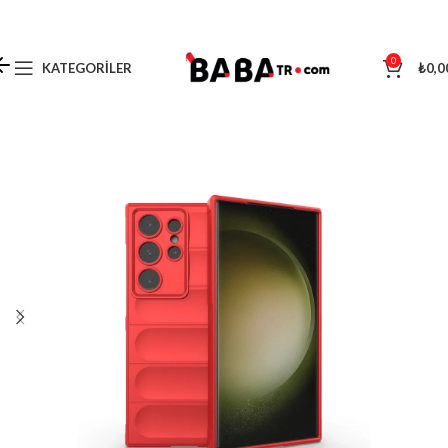
0
KATEGORILER
₺
0,0