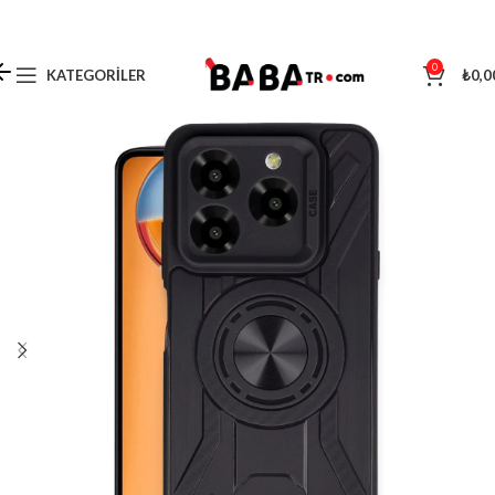
0
KATEGORILER
₺
0,0