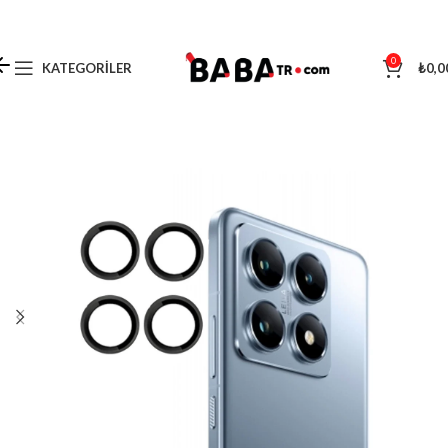
0
KATEGORILER
₺
0,0