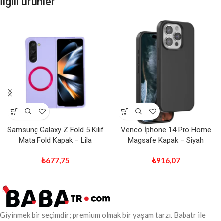
İlgili ürünler
Samsung Galaxy Z Fold 5 Kılıf
Venco İphone 14 Pro Home
Mata Fold Kapak – Lila
Magsafe Kapak – Siyah
₺
677,75
₺
916,07
Giyinmek bir seçimdir; premium olmak bir yaşam tarzı. Babatr ile