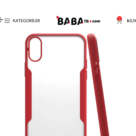
0
KATEGORILER
₺
0,0