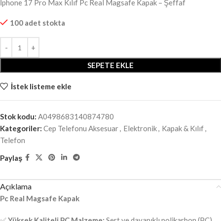
İphone 17 Pro Max Kılıf Pc Real Magsafe Kapak – Şeffaf
100 adet stokta
SEPETE EKLE
İstek listeme ekle
Stok kodu:
A0498683140874780
Kategoriler:
Cep Telefonu Aksesuar
,
Elektronik
,
Kapak & Kılıf
,
Telefon
Paylaş
Açıklama
Pc Real Magsafe Kapak
✅
Yüksek Kaliteli PC Malzeme:
Sert ve dayanıklı polikarbon (PC)