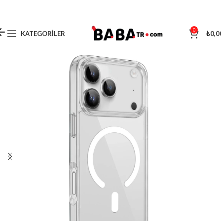
0
KATEGORILER
₺
0,0