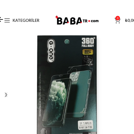
0
KATEGORILER
₺
0,0