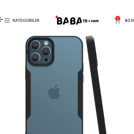
0
KATEGORILER
₺
0,0