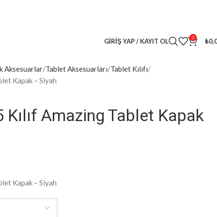
leri
kaçırma! 🎁
0
GIRIŞ YAP / KAYIT OL
₺
0,
k Aksesuarlar
Tablet Aksesuarları
Tablet Kılıfı
blet Kapak – Siyah
.5 Kılıf Amazing Tablet Kapak
blet Kapak – Siyah