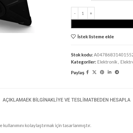
İstek listeme ekle
Stok kodu:
A0478683140155
Kategoriler:
Elektronik
,
Elektr
Paylaş
AÇIKLAMA
EK BILGI
NAKLIYE VE TESLIMAT
BEDEN HESAPLA
e kullanımını kolaylaştırmak için tasarlanmıştır.