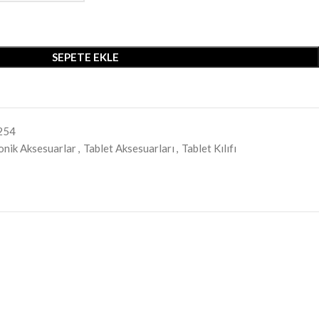
SEPETE EKLE
254
onik Aksesuarlar
,
Tablet Aksesuarları
,
Tablet Kılıfı