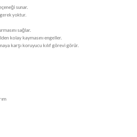
eçeneği sunar.
gerek yoktur.
urmasını sağlar.
 elden kolay kaymasını engeller.
maya karşı koruyucu kılıf görevi görür.
arım