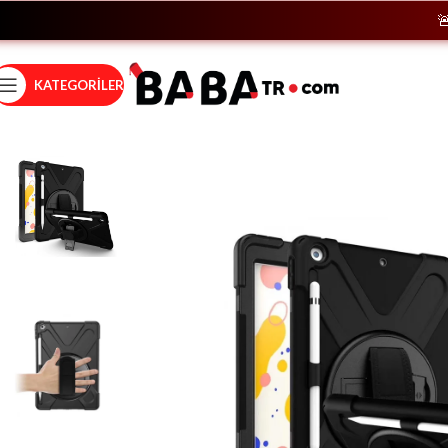
🚨
Hem
KATEGORILER