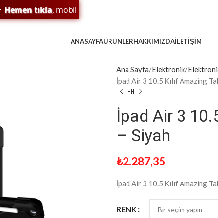
en tıkla
, mobil uygulamamızı indir;
sürpriz indirim
ve
ödül
ANASAYFA
ÜRÜNLER
HAKKIMIZDA
İLETIŞIM
Ana Sayfa
Elektronik
Elektroni
İpad Air 3 10.5 Kılıf Amazing Ta
İpad Air 3 10
– Siyah
₺
2.287,35
İpad Air 3 10.5 Kılıf Amazing Ta
RENK