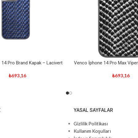
14 Pro Brand Kapak – Lacivert
Venco İphone 14 Pro Max Viper
₺
693,16
₺
693,16
Z
YASAL SAYFALAR
Gizlilik Politikası
Kullanım Koşulları